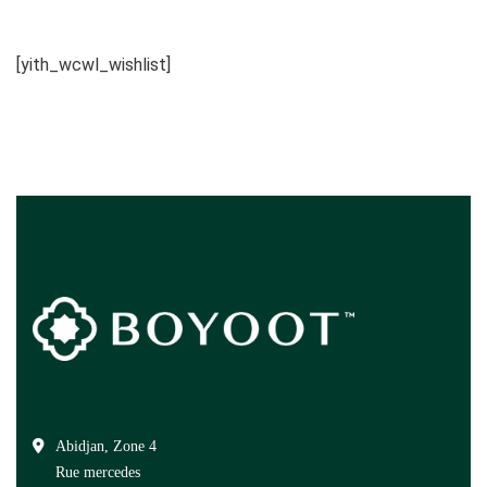
[yith_wcwl_wishlist]
Abidjan, Zone 4
Rue mercedes