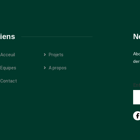
iens
N
Abo
Acceuil
Projets
der
Equipes
A propos
Contact
Ent