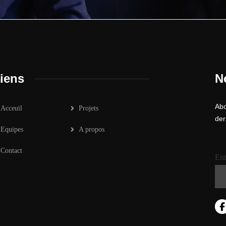
iens
N
Abo
Acceuil
Projets
der
Equipes
A propos
Contact
Ent